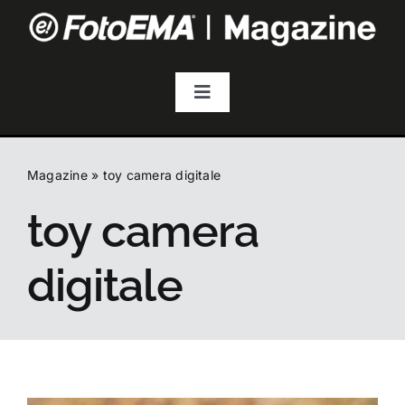
Salta
al
contenuto
Toggle
Navigation
Fotografia
Magazine
»
toy camera digitale
Video & Streaming
toy camera
Audio
digitale
Droni
Accessori