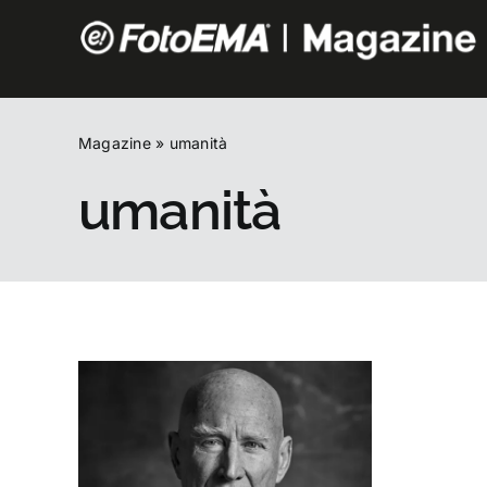
Salta
al
contenuto
Magazine
»
umanità
umanità