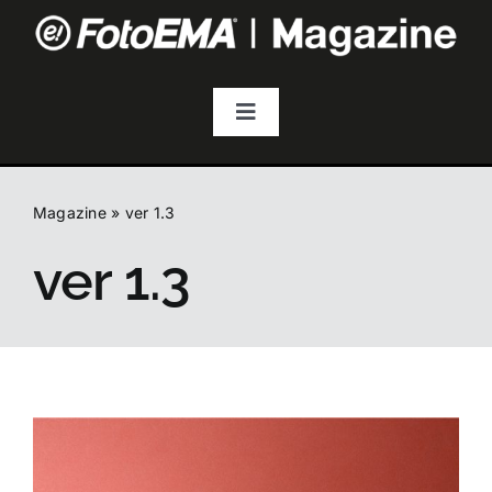
Salta
al
contenuto
Toggle
Navigation
Fotografia
Magazine
»
ver 1.3
Video & Streaming
ver 1.3
Audio
Droni
Accessori