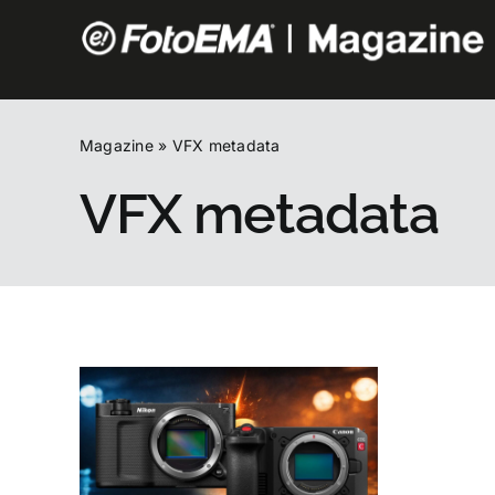
Salta
al
contenuto
Magazine
»
VFX metadata
VFX metadata