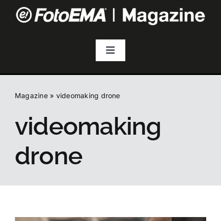
Salta
al
contenuto
Toggle
Navigation
Fotografia
Magazine
»
videomaking drone
Video & Streaming
videomaking
Audio
drone
Droni
Accessori