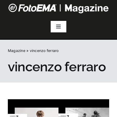
Salta
al
contenuto
Toggle
Navigation
Fotografia
Magazine
»
vincenzo ferraro
Video & Streaming
vincenzo ferraro
Audio
Droni
Accessori