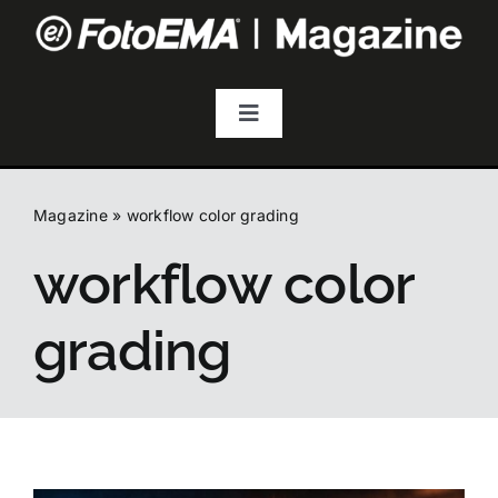
Salta
al
contenuto
Toggle
Navigation
Fotografia
Magazine
»
workflow color grading
Video & Streaming
workflow color
Audio
grading
Droni
Accessori