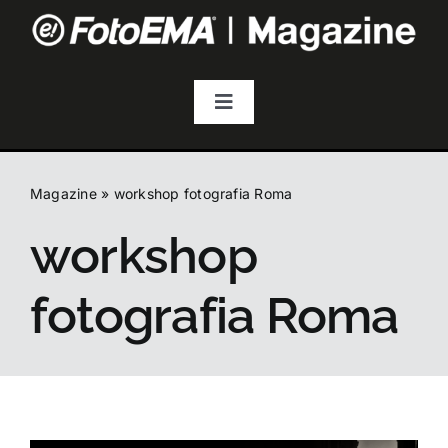
Salta
al
contenuto
Toggle
Navigation
Fotografia
Magazine
»
workshop fotografia Roma
Video & Streaming
workshop
Audio
fotografia Roma
Droni
Accessori