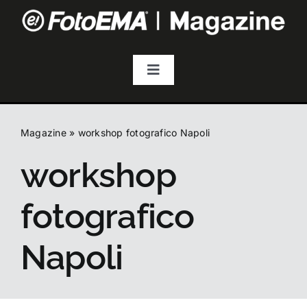
Salta
al
contenuto
Toggle
Navigation
Fotografia
Magazine
»
workshop fotografico Napoli
Video & Streaming
workshop
Audio
fotografico
Droni
Napoli
Accessori