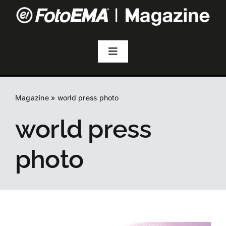
Salta
al
contenuto
Toggle
Navigation
Fotografia
Magazine
»
world press photo
Video & Streaming
world press
Audio
photo
Droni
Accessori