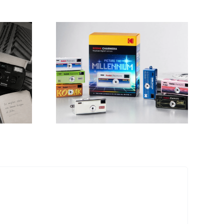
“Creator per un
giorno” il 22 luglio
armera
a Giffoni Film
Edition:
Festival una
mera con
masterclass con
 vintage.
Nital e Andrea
Ravanetti.