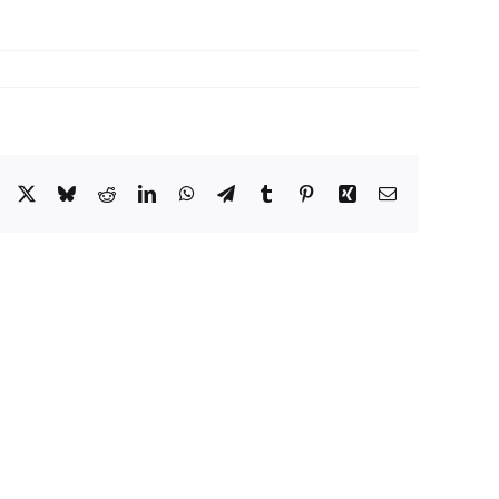
Facebook
X
Bluesky
Reddit
LinkedIn
WhatsApp
Telegram
Tumblr
Pinterest
Xing
Email