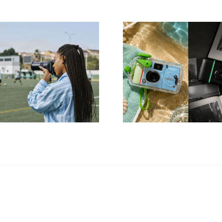
Fujifilm
Kodak Ch
QuickSnap: Active
Millennium 
e Black and White
la mini ca
per i 40 anni delle
nuovi filtri
usa e getta Fujifilm.