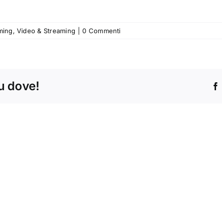
ming
,
Video & Streaming
|
0 Commenti
tu dove!