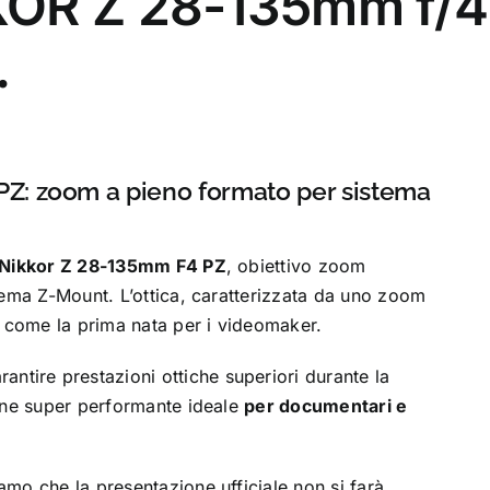
OR Z 28-135mm f/4 P
.
Z: zoom a pieno formato per sistema
Nikkor Z 28-135mm F4 PZ
, obiettivo zoom
tema Z-Mount. L’ottica, caratterizzata da uno zoom
o come la prima nata per i videomaker.
antire prestazioni ottiche superiori durante la
one super performante ideale
per documentari e
mo che la presentazione ufficiale non si farà