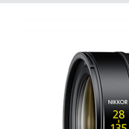
Ingrandisci
immagine