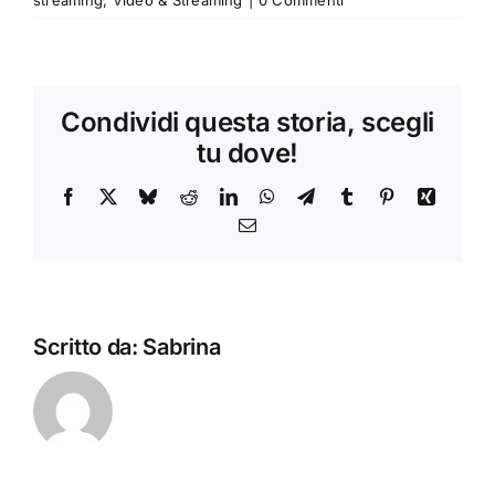
streaming
,
Video & Streaming
|
0 Commenti
Condividi questa storia, scegli
tu dove!
Facebook
X
Bluesky
Reddit
LinkedIn
WhatsApp
Telegram
Tumblr
Pinterest
Xing
Email
Scritto da:
Sabrina