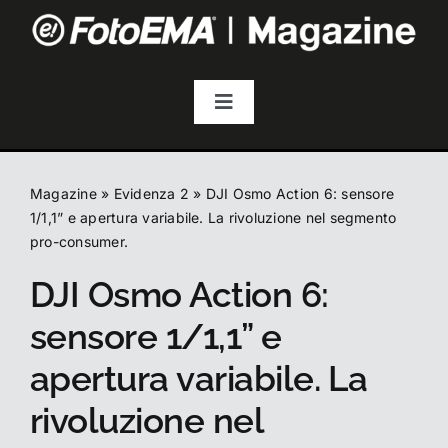
Salta
al
contenuto
Toggle
Navigation
Fotografia
Magazine
»
Evidenza 2
»
DJI Osmo Action 6: sensore
Video & Streaming
1/1,1” e apertura variabile. La rivoluzione nel segmento
pro-consumer.
DJI Osmo Action 6:
Audio
sensore 1/1,1” e
Droni
apertura variabile. La
rivoluzione nel
Accessori