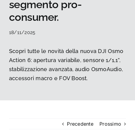
segmento pro-
La foto del mese
consumer.
Guide
18/11/2025
Cerca
Scopri tutte le novità della nuova DJI Osmo
per:
Action 6: apertura variabile, sensore 1/1,1”,
stabilizzazione avanzata, audio OsmoAudio,
accessori macro e FOV Boost.
Precedente
Prossimo