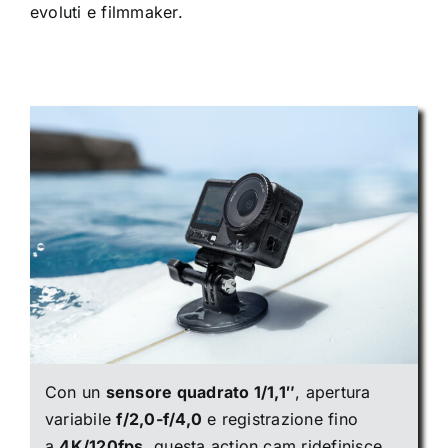
evoluti e filmmaker.
Con un
sensore quadrato 1/1,1″
, apertura
variabile
f/2,0-f/4,0
e registrazione fino
a
4K/120fps
, questa action cam ridefinisce