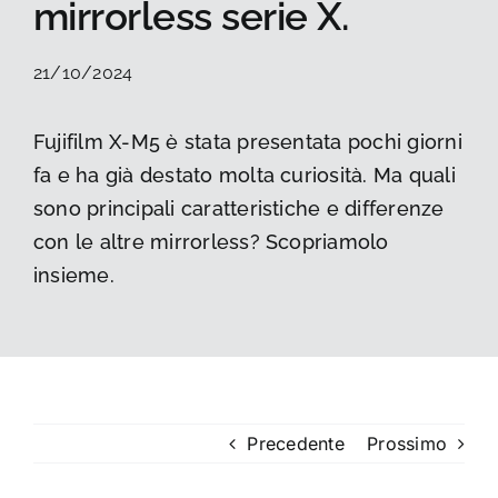
mirrorless serie X.
La foto del mese
21/10/2024
Guide
Fujifilm X-M5 è stata presentata pochi giorni
fa e ha già destato molta curiosità. Ma quali
Cerca
per:
sono principali caratteristiche e differenze
con le altre mirrorless? Scopriamolo
insieme.
Precedente
Prossimo