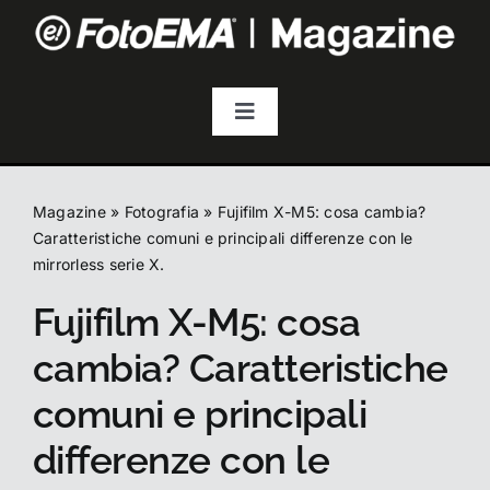
Salta
al
contenuto
Toggle
Navigation
Fotografia
Magazine
»
Fotografia
»
Fujifilm X-M5: cosa cambia?
Video & Streaming
Caratteristiche comuni e principali differenze con le
mirrorless serie X.
Fujifilm X-M5: cosa
Audio
cambia? Caratteristiche
Droni
comuni e principali
differenze con le
Accessori