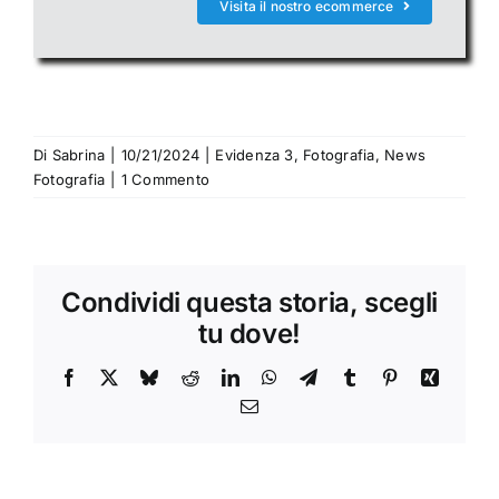
Visita il nostro ecommerce
Di
Sabrina
|
10/21/2024
|
Evidenza 3
,
Fotografia
,
News
Fotografia
|
1 Commento
Condividi questa storia, scegli
tu dove!
Facebook
X
Bluesky
Reddit
LinkedIn
WhatsApp
Telegram
Tumblr
Pinterest
Xing
Email