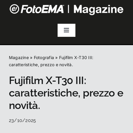
Salta
al
contenuto
Toggle
Navigation
Fotografia
Magazine
»
Fotografia
»
Fujifilm X-T30 III:
Video & Streaming
caratteristiche, prezzo e novità.
Fujifilm X-T30 III:
Audio
caratteristiche, prezzo e
novità.
Droni
23/10/2025
Accessori