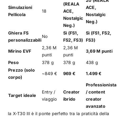
20 (REALA
(REALA
Simulazioni
ACE,
18
ACE,
Pellicola
Nostalgic
Nostalgic
Neg.)
Neg.)
Ghiera FS
Sì (FS1,
Sì (FS1, FS2,
No
personalizzabili
FS2, FS3)
FS3)
2,36 M
2,36 M
Mirino EVF
3,69 M punti
punti
punti
Peso
378 g
378 g
438 g
Prezzo (solo
~849 €
969 €
1.499 €
corpo)
Professionista
Entry /
Creator
/ content
Target ideale
viaggio
ibrido
creator
avanzato
la X-T30 III è il ponte perfetto tra la praticità della