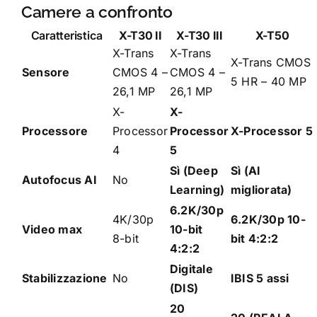
Camere a confronto
Caratteristica
X-T30 II
X-T30 III
X-T50
X-Trans
X-Trans
X-Trans CMOS
Sensore
CMOS 4 –
CMOS 4 –
5 HR – 40 MP
26,1 MP
26,1 MP
X-
X-
Processore
Processor
Processor
X-Processor 5
4
5
Sì (Deep
Sì (AI
Autofocus AI
No
Learning)
migliorata)
6.2K/30p
4K/30p
6.2K/30p 10-
Video max
10-bit
8-bit
bit 4:2:2
4:2:2
Digitale
Stabilizzazione
No
IBIS 5 assi
(DIS)
20