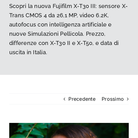
Scopri la nuova Fujifilm X-T30 III: sensore X-
La foto del mese
Trans CMOS 4 da 26,1 MP, video 6.2K,
autofocus con intelligenza artificiale e
Guide
nuove Simulazioni Pellicola. Prezzo,
differenze con X-T30 II e X-T50, e data di
Cerca
uscita in Italia.
per:
Precedente
Prossimo
Ingrandisci
immagine