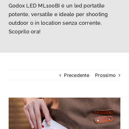
Godox LED ML100BI è un led portatile
La foto del mese
potente, versatile e ideale per shooting
outdoor o in location senza corrente.
Guide
Scoprilo ora!
Cerca
per:
Precedente
Prossimo
Ingrandisci
immagine