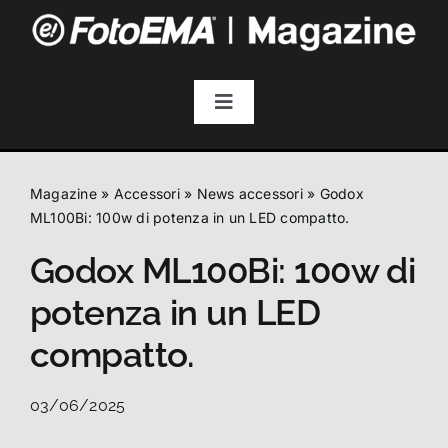
Salta
al
contenuto
Toggle
Navigation
Fotografia
Magazine
»
Accessori
»
News accessori
»
Godox
Video & Streaming
ML100Bi: 100w di potenza in un LED compatto.
Godox ML100Bi: 100w di
Audio
potenza in un LED
compatto.
Droni
03/06/2025
Accessori