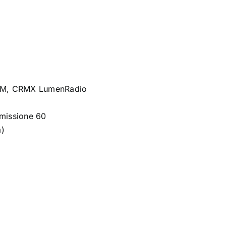
RDM, CRMX LumenRadio
missione 60
a)