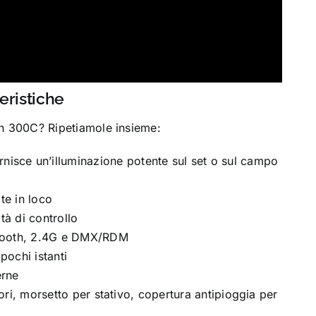
eristiche
ien 300C? Ripetiamole insieme:
sce un’illuminazione potente sul set o sul campo
te in loco
tà di controllo
etooth, 2.4G e DMX/RDM
pochi istanti
erne
sori, morsetto per stativo, copertura antipioggia per