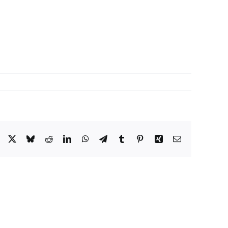
Facebook
X
Bluesky
Reddit
LinkedIn
WhatsApp
Telegram
Tumblr
Pinterest
Xing
Email