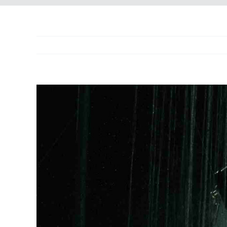
Ingrandisci
immagine