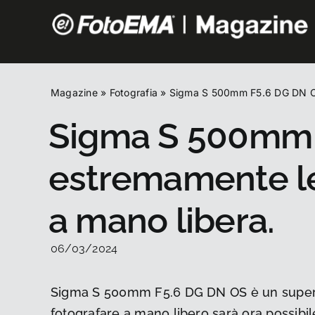
Salta
al
contenuto
Magazine
»
Fotografia
»
Sigma S 500mm F5.6 DG DN OS: 
Sigma S 500mm F
estremamente leg
a mano libera.
06/03/2024
Sigma S 500mm F5.6 DG DN OS è un supertel
fotografare a mano libero sarà ora possibil