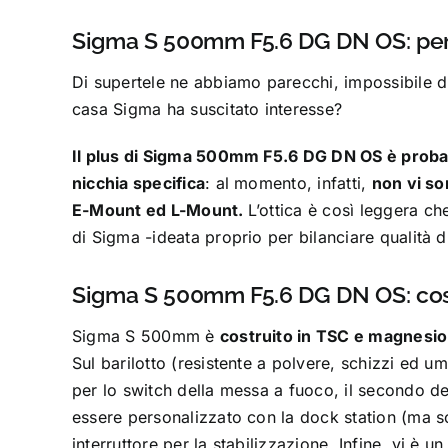
Sigma S 500mm F5.6 DG DN OS: per
Di supertele ne abbiamo parecchi, impossibile dir
casa Sigma ha suscitato interesse?
Il plus di Sigma 500mm F5.6 DG DN OS è proba
nicchia specifica
: al momento, infatti,
non vi so
E-Mount ed L-Mount.
L’ottica è così leggera c
di Sigma -ideata proprio per bilanciare qualità 
Sigma S 500mm F5.6 DG DN OS: cost
Sigma S 500mm è
costruito in TSC e magnesio
Sul barilotto (resistente a polvere, schizzi ed um
per lo switch della messa a fuoco, il secondo d
essere personalizzato con la dock station (ma so
interruttore per la stabilizzazione. Infine, vi è u