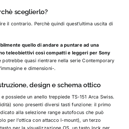
chè sceglierlo?
e il contrario. Perchè quindi quest’ultima uscita di
bilmente quello di andare a puntare ad una
no teleobiettivi così compatti e leggeri per Sony
he potrebbe quasi rientrare nella serie Contemporary
d’immagine e dimensioni-.
ruzione, design e schema ottico
e possiede un anello treppiede TS-151 Arca Swiss.
idità) sono presenti diversi tasti funzione: il primo
edicato alla selezione range autofocus che può
lo per l’ottica con attacco l-mount), un terzo
n tasto per la visualizzazione OS, un tasto lock per