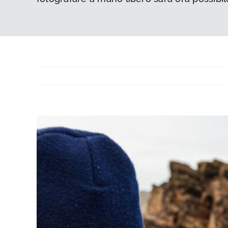
Ingrandisci
immagine