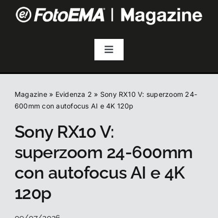
Salta
al
contenuto
Toggle
Navigation
Fotografia
Magazine
»
Evidenza 2
»
Sony RX10 V: superzoom 24-
Video & Streaming
600mm con autofocus AI e 4K 120p
Sony RX10 V:
Audio
superzoom 24-600mm
con autofocus AI e 4K
Droni
120p
Accessori
09/07/2026