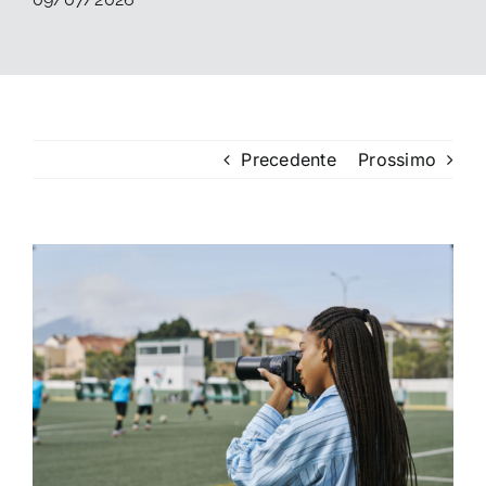
La foto del mese
Guide
Precedente
Prossimo
Cerca
per:
Ingrandisci
immagine