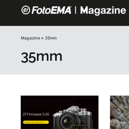
Salta
al
contenuto
Magazine
»
35mm
35mm