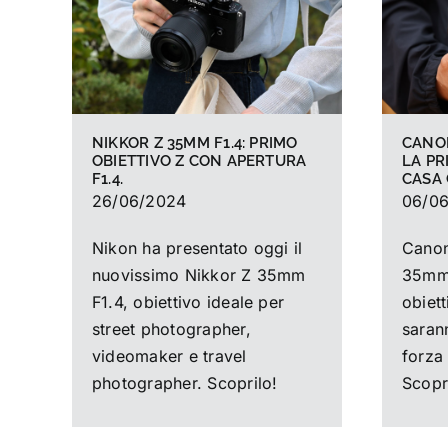
NIKKOR Z 35MM F1.4: PRIMO
CANON
OBIETTIVO Z CON APERTURA
LA PR
F1.4.
CASA
26/06/2024
06/0
Nikon ha presentato oggi il
Canon
nuovissimo Nikkor Z 35mm
35mm 
F1.4, obiettivo ideale per
obiett
street photographer,
sarann
videomaker e travel
forza 
photographer. Scoprilo!
Scopr