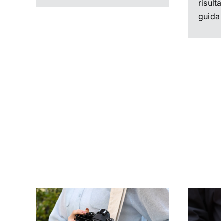
risult
guida 