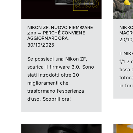
NIKKO
NIKON ZF: NUOVO FIRMWARE
MACRO
3.00 — PERCHÉ CONVIENE
AGGIORNARE ORA.
20/10
30/10/2025
Il N
Se possiedi una Nikon ZF,
f/1.7 
scarica il firmware 3.0. Sono
fissa 
stati introdotti oltre 20
fotoc
miglioramenti che
in fo
trasformano l’esperienza
d’uso. Scoprili ora!