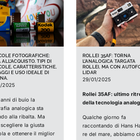
COLE FOTOGRAFICHE:
ROLLEI 35AF: TORNA
 ALL’ACQUISTO. TIPI DI
L’ANALOGICA TARGATA
COLE, CARATTERISTICHE,
ROLLEI, MA CON AUTOF
GGI E USO IDEALE DI
LIDAR
NA.
29/01/2025
2/2025
Rollei 35AF: ultimo rit
anni di buio la
della tecnologia analog
rafia analogica sta
do alla ribalta. Ma
Qualche giorno fa
scegliere la giusta
raccontando di
Hans Ha
ola e ottenere il miglior
re del mare,
abbiamo ci