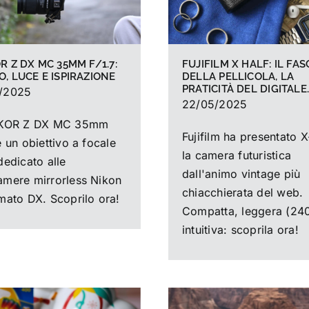
R Z DX MC 35MM F/1.7:
FUJIFILM X HALF: IL FA
, LUCE E ISPIRAZIONE
DELLA PELLICOLA, LA
PRATICITÀ DEL DIGITALE
/2025
22/05/2025
IKKOR Z DX MC 35mm
Fujifilm ha presentato X
è un obiettivo a focale
la camera futuristica
dedicato alle
dall'animo vintage più
amere mirrorless Nikon
chiacchierata del web.
rmato DX. Scoprilo ora!
Compatta, leggera (240
intuitiva: scoprila ora!