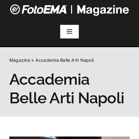
Salta
al
contenuto
Toggle
Navigation
Fotografia
Magazine
»
Accademia Belle Arti Napoli
Video & Streaming
Accademia
Audio
Belle Arti Napoli
Droni
Accessori