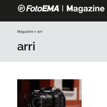
Salta
al
contenuto
Magazine
»
arri
arri