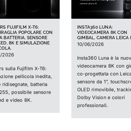
S FUJIFILM X-T6:
INSTA360 LUNA:
IRAGLIA POPOLARE CON
VIDEOCAMERA 8K CON
 BATTERIA, SENSORE
GIMBAL, CAMERA LEICA E
ED, 8K E SIMULAZIONE
10/06/2026
COLA.
6/2026
Insta360 Luna è la nuo
videocamera 8K con gi
 sulla Fujifilm X-T6:
co-progettata con Leic
zione pellicola inedita,
sensore da 1”, touchsc
 ridisegnate, batteria
OLED rimovibile, tracki
55, possibile sensore
Dolby Vision e colori
ed e video 8K.
professionali.