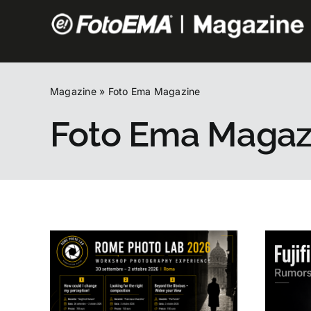
Salta
al
contenuto
Magazine
»
Foto Ema Magazine
Foto Ema Magaz