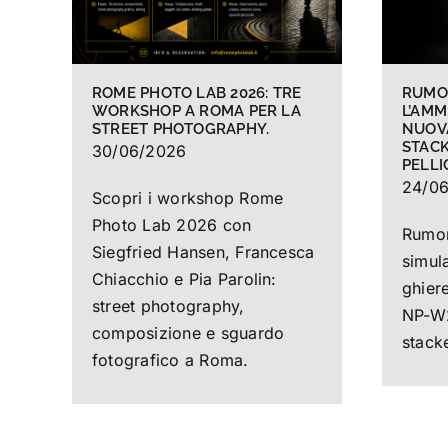
ROME PHOTO LAB 2026: TRE
RUMOR
WORKSHOP A ROMA PER LA
L’AMM
STREET PHOTOGRAPHY.
NUOVA
STACK
30/06/2026
PELLI
24/0
Scopri i workshop Rome
Photo Lab 2026 con
Rumors
Siegfried Hansen, Francesca
simula
Chiacchio e Pia Parolin:
ghiere
street photography,
NP-W2
composizione e sguardo
stack
fotografico a Roma.