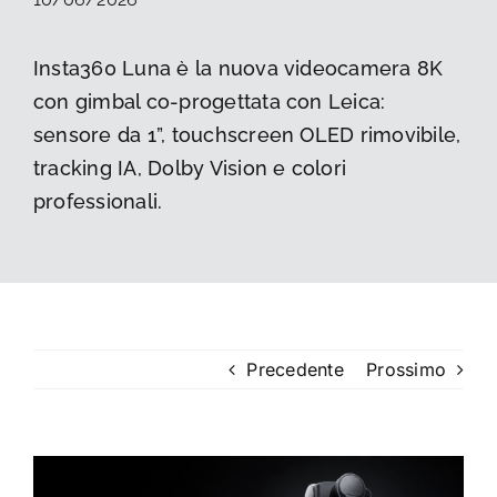
La foto del mese
Insta360 Luna è la nuova videocamera 8K
con gimbal co-progettata con Leica:
Guide
sensore da 1”, touchscreen OLED rimovibile,
tracking IA, Dolby Vision e colori
Cerca
per:
professionali.
Precedente
Prossimo
Ingrandisci