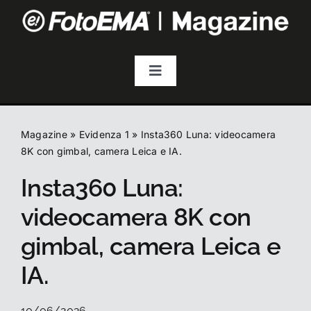
Salta
al
contenuto
Toggle
Navigation
Fotografia
Magazine
»
Evidenza 1
»
Insta360 Luna: videocamera
Video & Streaming
8K con gimbal, camera Leica e IA.
Insta360 Luna:
Audio
videocamera 8K con
gimbal, camera Leica e
Droni
IA.
Accessori
10/06/2026