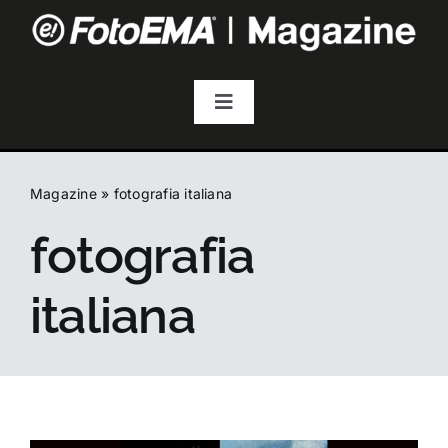
Salta
al
contenuto
Toggle
Navigation
Fotografia
Magazine
»
fotografia italiana
Video & Streaming
fotografia
Audio
italiana
Droni
Accessori