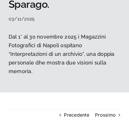
Sparago.
La foto del mese
03/11/2025
Guide
Dal 1° al 30 novembre 2025 i Magazzini
Fotografici di Napoli ospitano
Cerca
per:
“Interpretazioni di un archivio”, una doppia
personale dhe mostra due visioni sulla
memoria.
Precedente
Prossimo