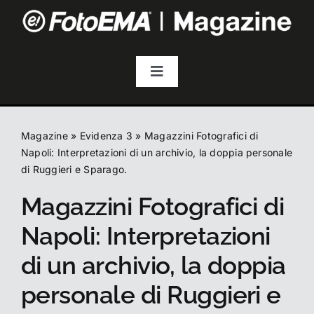
Salta
al
contenuto
Toggle
Navigation
Fotografia
Magazine
»
Evidenza 3
»
Magazzini Fotografici di
Video & Streaming
Napoli: Interpretazioni di un archivio, la doppia personale
di Ruggieri e Sparago.
Magazzini Fotografici di
Audio
Napoli: Interpretazioni
Droni
di un archivio, la doppia
personale di Ruggieri e
Accessori