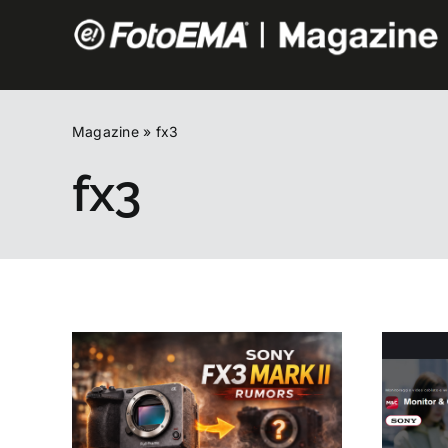
Salta
al
contenuto
Magazine
»
fx3
fx3