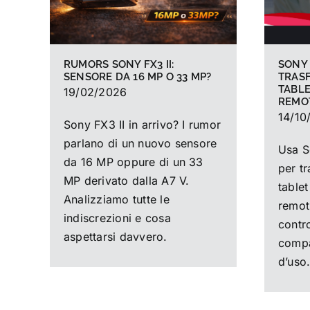
SONY
RUMORS SONY FX3 II:
TRAS
SENSORE DA 16 MP O 33 MP?
TABLE
19/02/2026
REMOT
14/10
Sony FX3 II in arrivo? I rumor
parlano di un nuovo sensore
Usa S
da 16 MP oppure di un 33
per t
MP derivato dalla A7 V.
table
Analizziamo tutte le
remot
indiscrezioni e cosa
contr
aspettarsi davvero.
compat
d’uso