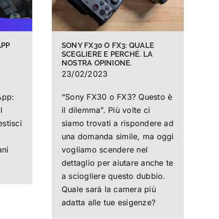
APP
SONY FX30 O FX3: QUALE
SCEGLIERE E PERCHÉ. LA
NOSTRA OPINIONE.
23/02/2023
App:
“Sony FX30 o FX3? Questo è
l
il dilemma”. Più volte ci
estisci
siamo trovati a rispondere ad
una domanda simile, ma oggi
ani
vogliamo scendere nel
dettaglio per aiutare anche te
a sciogliere questo dubbio.
Quale sarà la camera più
adatta alle tue esigenze?