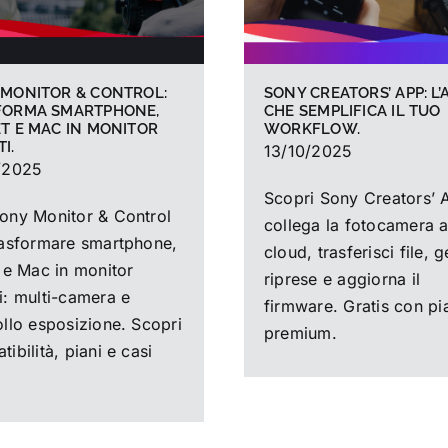
 MONITOR & CONTROL:
SONY CREATORS’ APP: L’
FORMA SMARTPHONE,
CHE SEMPLIFICA IL TUO
T E MAC IN MONITOR
WORKFLOW.
I.
13/10/2025
/2025
Scopri Sony Creators’ 
ony Monitor & Control
collega la fotocamera a
rasformare smartphone,
cloud, trasferisci file, g
t e Mac in monitor
riprese e aggiorna il
i: multi-camera e
firmware. Gratis con pi
ollo esposizione. Scopri
premium.
ibilità, piani e casi
.