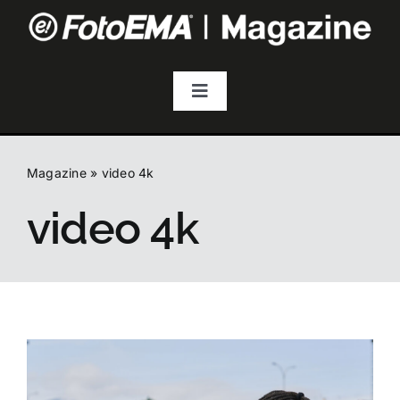
Salta
al
contenuto
Toggle
Navigation
Fotografia
Magazine
»
video 4k
Video & Streaming
video 4k
Audio
Droni
Accessori