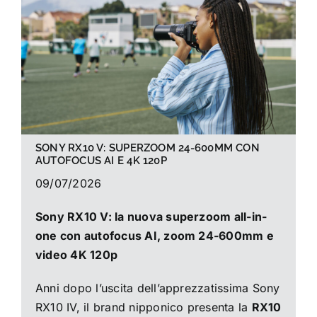
La foto del mese
Guide
Cerca
per:
SONY RX10 V: SUPERZOOM 24-600MM CON
AUTOFOCUS AI E 4K 120P
09/07/2026
Sony RX10 V: la nuova superzoom all-in-
one con autofocus AI, zoom 24-600mm e
video 4K 120p
Anni dopo l’uscita dell’apprezzatissima Sony
RX10 IV, il brand nipponico presenta la
RX10