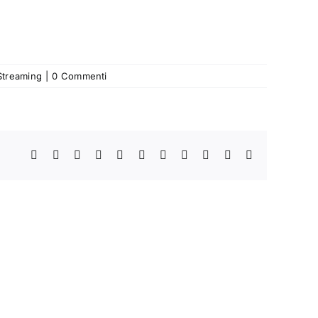
Streaming
|
0 Commenti
Facebook
X
Bluesky
Reddit
LinkedIn
WhatsApp
Telegram
Tumblr
Pinterest
Xing
Email