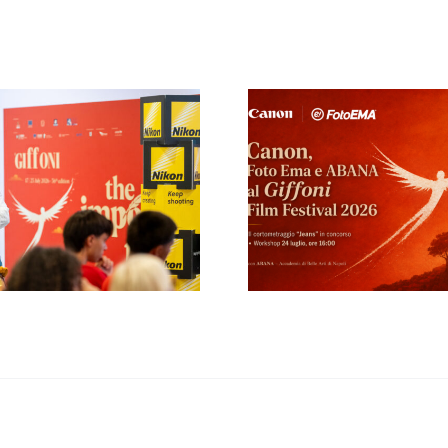
“Creator 
Canon, Foto Ema e
giorno” il 
ABANA al Giffoni
a Giffon
Film Festival 2026
Festiva
con il
mastercla
cortometraggio
Nital e 
“Jeans”
Ravane