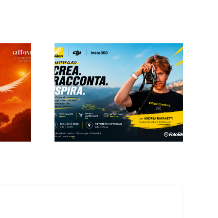
per un
22 luglio
Canon, ABANA e
i Film
Foto Ema al Giffoni
l una
film Festival: il
ss con
percorso di
Andrea
“Jeans”.
tti.