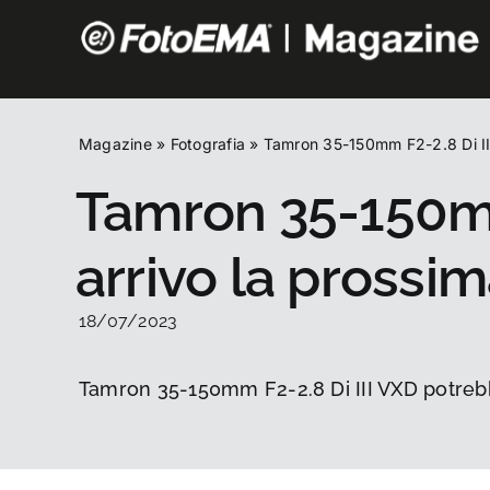
Salta
al
contenuto
Magazine
»
Fotografia
»
Tamron 35-150mm F2-2.8 Di III
Tamron 35-150mm 
arrivo la prossi
18/07/2023
Tamron 35-150mm F2-2.8 Di III VXD potrebb