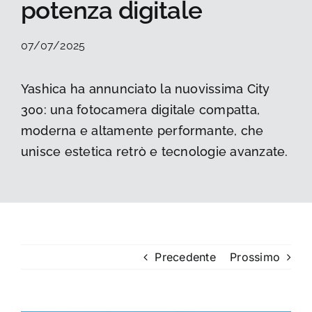
potenza digitale
La foto del mese
07/07/2025
Guide
Yashica ha annunciato la nuovissima City
300: una fotocamera digitale compatta,
Cerca
per:
moderna e altamente performante, che
unisce estetica retrò e tecnologie avanzate.
Precedente
Prossimo