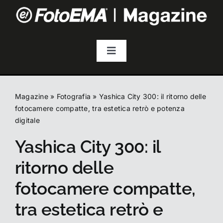
Salta
al
contenuto
Toggle
Navigation
Fotografia
Magazine
»
Fotografia
»
Yashica City 300: il ritorno delle
Video & Streaming
fotocamere compatte, tra estetica retrò e potenza
digitale
Yashica City 300: il
Audio
ritorno delle
Droni
fotocamere compatte,
tra estetica retrò e
Accessori