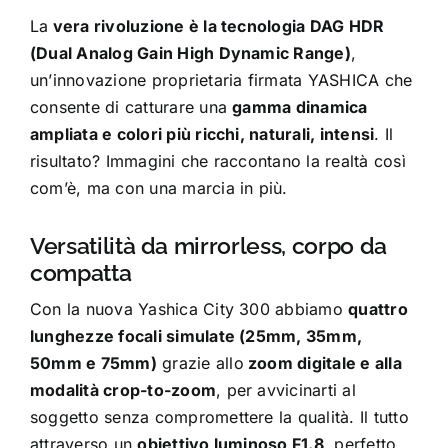
La
vera rivoluzione è la tecnologia DAG HDR
(Dual Analog Gain High Dynamic Range)
,
un’innovazione proprietaria firmata YASHICA che
consente di catturare una
gamma dinamica
ampliata e colori più ricchi, naturali, intensi
. Il
risultato? Immagini che raccontano la realtà così
com’è, ma con una marcia in più.
Versatilità da mirrorless, corpo da
compatta
Con la nuova Yashica City 300 abbiamo
quattro
lunghezze focali simulate (25mm, 35mm,
50mm e 75mm)
grazie allo
zoom digitale e alla
modalità crop-to-zoom
, per avvicinarti al
soggetto senza compromettere la qualità. Il tutto
attraverso un
obiettivo luminoso F1.8
, perfetto