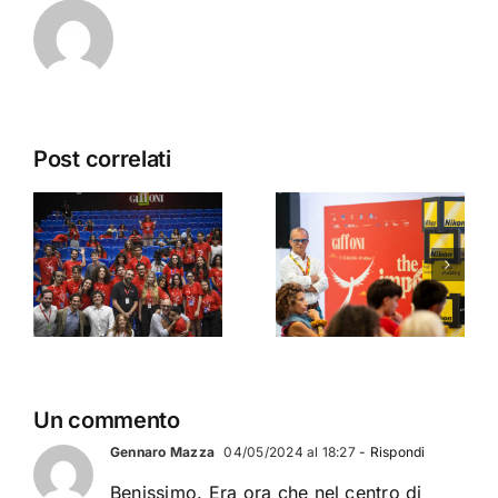
Post correlati
Canon,
Creator per
Foto Ema e
un giorno:
ABANA al
l
Foto Ema e
Giffoni Film
m
Nikon al
Festival
Giffoni Film
2026 con il
i
Festival
cortometra
2026.
“Jeans”
Un commento
Gennaro Mazza
04/05/2024 al 18:27
- Rispondi
Benissimo. Era ora che nel centro di