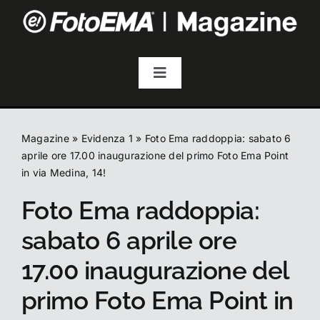
Salta
al
contenuto
Toggle
Navigation
Fotografia
Magazine
»
Evidenza 1
»
Foto Ema raddoppia: sabato 6
Video & Streaming
aprile ore 17.00 inaugurazione del primo Foto Ema Point
in via Medina, 14!
Foto Ema raddoppia:
Audio
sabato 6 aprile ore
Droni
17.00 inaugurazione del
primo Foto Ema Point in
Accessori