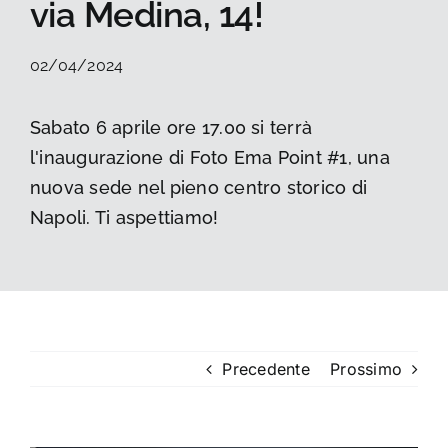
via Medina, 14!
La foto del mese
02/04/2024
Guide
Sabato 6 aprile ore 17.00 si terrà
l'inaugurazione di Foto Ema Point #1, una
Cerca
per:
nuova sede nel pieno centro storico di
Napoli. Ti aspettiamo!
Precedente
Prossimo