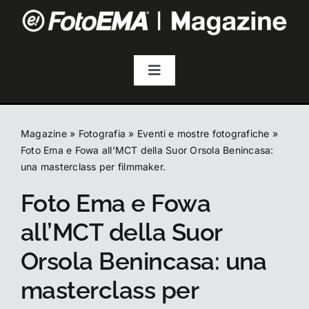
Salta
al
contenuto
Toggle
Navigation
Fotografia
Magazine
»
Fotografia
»
Eventi e mostre fotografiche
»
Video & Streaming
Foto Ema e Fowa all’MCT della Suor Orsola Benincasa:
una masterclass per filmmaker.
Foto Ema e Fowa
Audio
all’MCT della Suor
Droni
Orsola Benincasa: una
masterclass per
Accessori