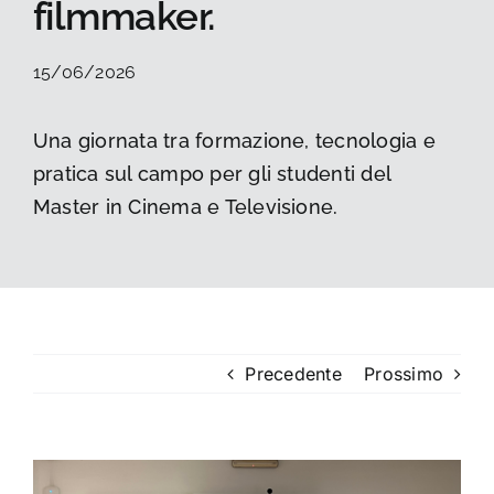
filmmaker.
La foto del mese
15/06/2026
Guide
Una giornata tra formazione, tecnologia e
pratica sul campo per gli studenti del
Cerca
per:
Master in Cinema e Televisione.
Precedente
Prossimo
Ingrandisci