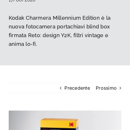
La foto del mese
Kodak Charmera Millennium Edition è la
nuova fotocamera portachiavi blind box
Guide
firmata Reto: design Y2K, filtri vintage e
anima lo-fi.
Cerca
per:
Precedente
Prossimo
Ingrandisci
immagine