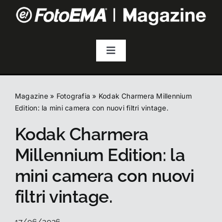
Salta
al
contenuto
Toggle
Navigation
Fotografia
Magazine
»
Fotografia
»
Kodak Charmera Millennium
Video & Streaming
Edition: la mini camera con nuovi filtri vintage.
Kodak Charmera
Audio
Millennium Edition: la
mini camera con nuovi
Droni
filtri vintage.
Accessori
17/06/2026