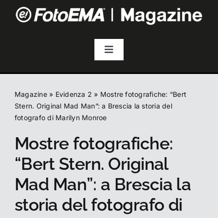
Salta
al
contenuto
Toggle
Navigation
Fotografia
Magazine
»
Evidenza 2
»
Mostre fotografiche: “Bert
Video & Streaming
Stern. Original Mad Man”: a Brescia la storia del
fotografo di Marilyn Monroe
Mostre fotografiche:
Audio
“Bert Stern. Original
Droni
Mad Man”: a Brescia la
storia del fotografo di
Accessori