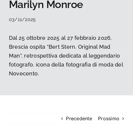
Marilyn Monroe
La foto del mese
03/11/2025
Guide
Dal 25 ottobre 2025 al 27 febbraio 2026,
Brescia ospita “Bert Stern. Original Mad
Cerca
per:
Man”, retrospettiva dedicata al leggendario
fotografo, icona della fotografia di moda del
Novecento.
Precedente
Prossimo