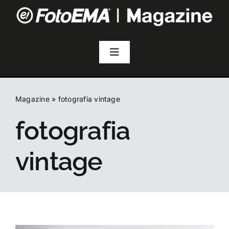
Salta
al
contenuto
Toggle
Navigation
Fotografia
Magazine
»
fotografia vintage
Video & Streaming
fotografia
Audio
vintage
Droni
Accessori