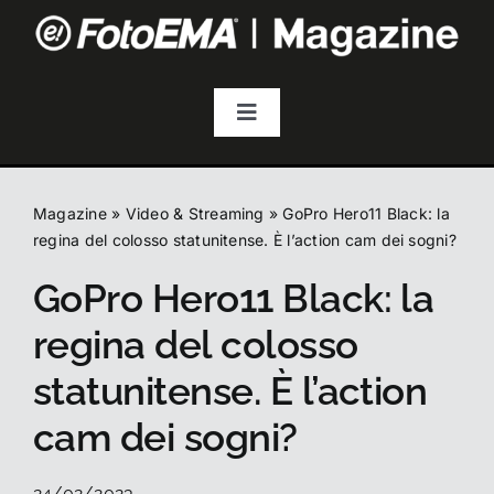
Salta
al
contenuto
Toggle
Navigation
Fotografia
Magazine
»
Video & Streaming
»
GoPro Hero11 Black: la
Video & Streaming
regina del colosso statunitense. È l’action cam dei sogni?
GoPro Hero11 Black: la
Audio
regina del colosso
statunitense. È l’action
Droni
cam dei sogni?
Accessori
24/02/2023