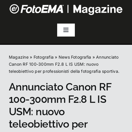
Salta
al
contenuto
Toggle
Navigation
Fotografia
Magazine
»
Fotografia
»
News Fotografia
»
Annunciato
Video & Streaming
Canon RF 100-300mm F2.8 L IS USM: nuovo
teleobiettivo per professionisti della fotografia sportiva.
Annunciato Canon RF
Audio
100-300mm F2.8 L IS
Droni
USM: nuovo
teleobiettivo per
Accessori