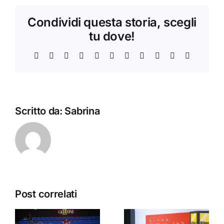
Condividi questa storia, scegli
tu dove!
Facebook
X
Bluesky
Reddit
LinkedIn
WhatsApp
Telegram
Tumblr
Pinterest
Xing
Email
Scritto da:
Sabrina
Post correlati
Canon,
Creator per
Foto Ema e
un giorno: