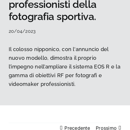
professionisti della
La foto del mese
fotografia sportiva.
Guide
20/04/2023
Cerca
Il colosso nipponico, con l'annuncio del
per:
nuovo modello, dimostra il proprio
l’impegno nell’ampliare il sistema EOS R e la
gamma di obiettivi RF per fotografi e
videomaker professionisti.
Precedente
Prossimo