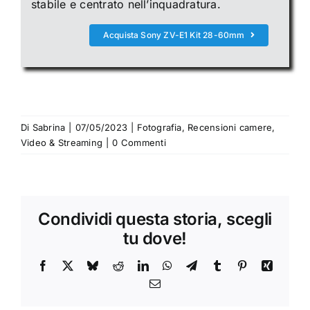
stabile e centrato nell’inquadratura.
Acquista Sony ZV-E1 Kit 28-60mm
Di
Sabrina
|
07/05/2023
|
Fotografia
,
Recensioni camere
,
Video & Streaming
|
0 Commenti
Condividi questa storia, scegli
tu dove!
Facebook
X
Bluesky
Reddit
LinkedIn
WhatsApp
Telegram
Tumblr
Pinterest
Xing
Email