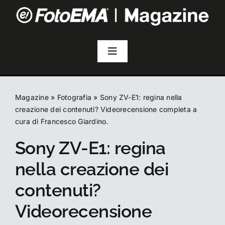
Salta
al
contenuto
Toggle
Navigation
Fotografia
Magazine
»
Fotografia
»
Sony ZV-E1: regina nella
Video & Streaming
creazione dei contenuti? Videorecensione completa a
cura di Francesco Giardino.
Sony ZV-E1: regina
Audio
nella creazione dei
Droni
contenuti?
Videorecensione
Accessori