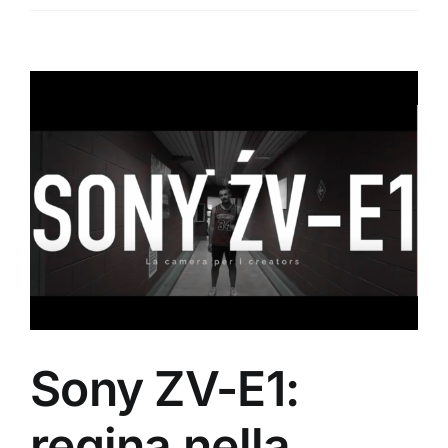
Ingrandisci
immagine
Sony ZV-E1:
regina nella