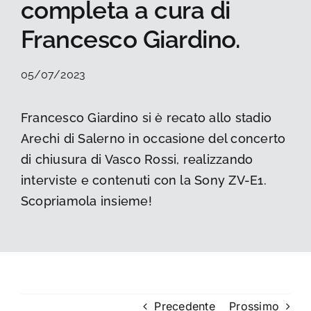
completa a cura di
La foto del mese
Francesco Giardino.
Guide
05/07/2023
Cerca
Francesco Giardino si è recato allo stadio
per:
Arechi di Salerno in occasione del concerto
di chiusura di Vasco Rossi, realizzando
interviste e contenuti con la Sony ZV-E1.
Scopriamola insieme!
Precedente
Prossimo